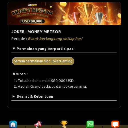
JOKER : MONEY METEOR
Periode :
Event berlangsung setiap hari
Permainan yang berpartisipasi
Semua permainan slot JokerGaming
Aturan :
Total hadiah senilai $80,000 USD.
Hadiah Grand Jackpot dari Jokergaming.
Syarat & Ketentuan