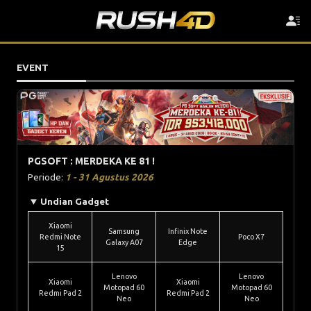
EVENT
PGSOFT : MERDEKA KE 81 !
Periode:
1 - 31 Agustus 2026
Undian Gadget
Xiaomi
Samsung
Infinix Note
Redmi Note
Poco X7
Galaxy A07
Edge
15
Lenovo
Lenovo
Xiaomi
Xiaomi
Motopad 60
Motopad 60
Redmi Pad 2
Redmi Pad 2
Neo
Neo