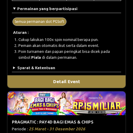
Permainan yang berpartisipasi
Semua permainan slot PGSoft
Aturan :
Cukup lakukan 100x spin nominal berapa pun.
Pemain akan otomatis ikut serta dalam event.
Poin turnamen dan papan peringkat bisa dicek pada
simbol
Piala
di dalam permainan.
Syarat & Ketentuan
Detail Event
PRAGMATIC : PAY4D BAGI EMAS & CHIPS
Periode :
25 Maret - 31 Desember 2026