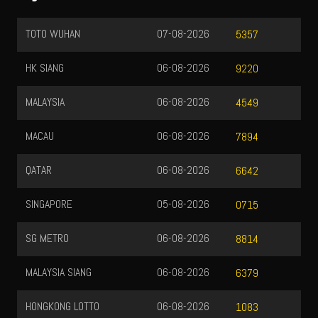
TOTO WUHAN
07-08-2026
5357
HK SIANG
06-08-2026
9220
MALAYSIA
06-08-2026
4549
MACAU
06-08-2026
7894
QATAR
06-08-2026
6642
SINGAPORE
05-08-2026
0715
SG METRO
06-08-2026
8814
MALAYSIA SIANG
06-08-2026
6379
HONGKONG LOTTO
06-08-2026
1083