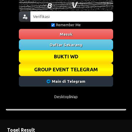
Remember Me
Masuk
Daftar Sekarang
BUKTI WD
GROUP EVENT TELEGRAM
Main di Telegram
Desktop
Wap
Togel Result