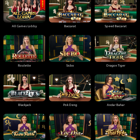
All Games Lobby
Baccarat
Speed Baccarat
Roulette
Sicbo
Dragon Tiger
Blackjack
Pok Deng
Andar Bahar