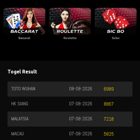
Baccarat
Roulette
Sicbo
Togel Result
TOTO WUHAN
08-08-2026
6989
HK SIANG
07-08-2026
8867
MALAYSIA
07-08-2026
7218
MACAU
07-08-2026
5825