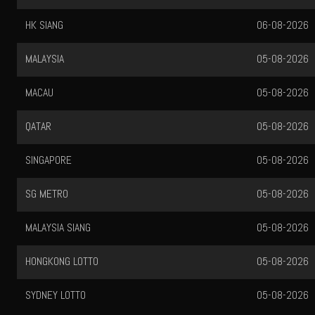
HK SIANG
06-08-2026
MALAYSIA
05-08-2026
MACAU
05-08-2026
QATAR
05-08-2026
SINGAPORE
05-08-2026
SG METRO
05-08-2026
MALAYSIA SIANG
05-08-2026
HONGKONG LOTTO
05-08-2026
SYDNEY LOTTO
05-08-2026