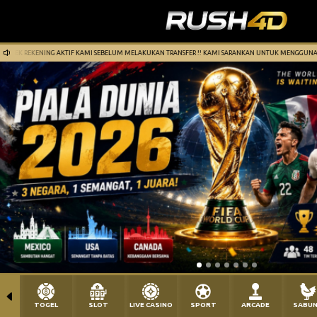
K REKENING AKTIF KAMI SEBELUM MELAKUKAN TRANSFER !! KAMI SARANKAN UNTUK MENGGUNAKAN QRIS
TOGEL
SLOT
LIVE CASINO
SPORT
ARCADE
SABU