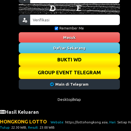
Remember Me
Masuk
Daftar Sekarang
BUKTI WD
GROUP EVENT TELEGRAM
Main di Telegram
Desktop
Wap
Hasil Keluaran
HONGKONG LOTTO
Website:
https://lottohongkong.asia
, Hari:
Setiap H
Tutup:
22.30 WIB
, Result:
23.00 WIB